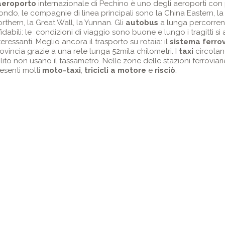
aeroporto
internazionale di Pechino è uno degli aeroporti con p
ndo, le compagnie di linea principali sono la China Eastern, la
rthern, la Great Wall, la Yunnan. Gli
autobus
a lunga percorrenz
fidabili: le condizioni di viaggio sono buone e lungo i tragitti si 
teressanti. Meglio ancora il trasporto su rotaia: il
sistema ferrov
ovincia grazie a una rete lunga 52mila chilometri. I
taxi
circolan
lito non usano il tassametro. Nelle zone delle stazioni ferroviar
esenti molti
moto-taxi
,
tricicli a motore
e
risciò
.