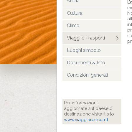
Storia
L’
mo
Cultura
No
af
in
Clima
pr
so
Viaggi e Trasporti
pr
Luoghi simbolo
Documenti & Info
Condizioni generali
Per informazioni
aggiornate sul paese di
destinazione visita il sito
www.viaggiaresicuri.it