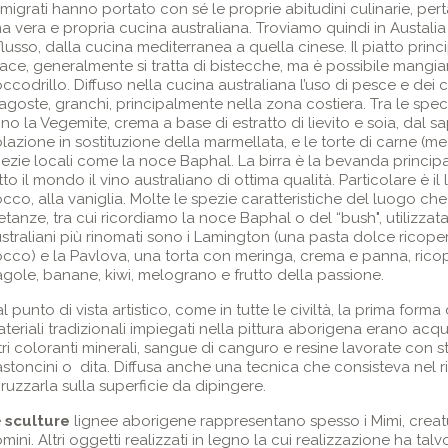
migrati hanno portato con sé le proprie abitudini culinarie, per
a vera e propria cucina australiana. Troviamo quindi in Austali
flusso, dalla cucina mediterranea a quella cinese. Il piatto princ
ace, generalmente si tratta di bistecche, ma è possibile mangia
ccodrillo. Diffuso nella cucina australiana l’uso di pesce e dei
agoste, granchi, principalmente nella zona costiera. Tra le speci
no la Vegemite, crema a base di estratto di lievito e soia, dal 
lazione in sostituzione della marmellata, e le torte di carne (meat 
ezie locali come la noce Baphal. La birra è la bevanda principal
tto il mondo il vino australiano di ottima qualità. Particolare è il
cco, alla vaniglia. Molte le spezie caratteristiche del luogo ch
etanze, tra cui ricordiamo la noce Baphal o del “bush", utilizzata 
straliani più rinomati sono i Lamington (una pasta dolce ricoper
cco) e la Pavlova, una torta con meringa, crema e panna, ricope
agole, banane, kiwi, melograno e frutto della passione.
l punto di vista artistico, come in tutte le civiltà, la prima forma
teriali tradizionali impiegati nella pittura aborigena erano ac
tri coloranti minerali, sangue di canguro e resine lavorate con 
stoncini o dita. Diffusa anche una tecnica che consisteva nel ri
ruzzarla sulla superficie da dipingere.
e
sculture
lignee aborigene rappresentano spesso i Mimi, creatur
mini. Altri oggetti realizzati in legno la cui realizzazione ha talv