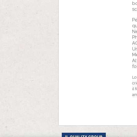
bo
sc
Pe
qu
Ne
Ph
AC
Un
Me
Al
fo
L
cr
il
am