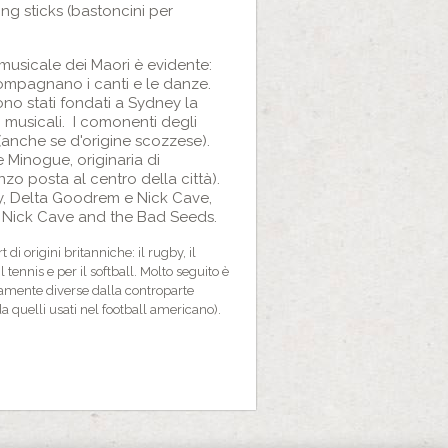
ing sticks (bastoncini per
 musicale dei Maori è evidente:
ccompagnano i canti e le danze.
sono stati fondati a Sydney la
ti musicali. I comonenti degli
anche se d'origine scozzese).
 Minogue, originaria di
zo posta al centro della città).
Boy, Delta Goodrem e Nick Cave,
i Nick Cave and the Bad Seeds.
 di origini britanniche: il rugby, il
l tennis e per il softball. Molto seguito è
etamente diverse dalla controparte
a quelli usati nel football americano).