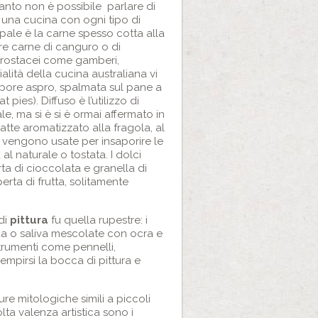
tanto non è possibile parlare di
a una cucina con ogni tipo di
ipale è la carne spesso cotta alla
re carne di canguro o di
 crostacei come gamberi,
alità della cucina australiana vi
sapore aspro, spalmata sul pane a
pies). Diffuso è l’utilizzo di
e, ma si è si è ormai affermato in
 latte aromatizzato alla fragola, al
e vengono usate per insaporire le
al naturale o tostata. I dolci
ta di cioccolata e granella di
rta di frutta, solitamente
 di
pittura
fu quella rupestre: i
qua o saliva mescolate con ocra e
strumenti come pennelli,
empirsi la bocca di pittura e
e mitologiche simili a piccoli
olta valenza artistica sono i