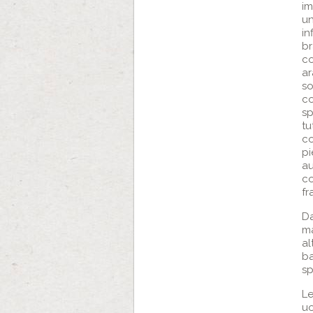
im
un
in
br
co
ar
so
co
sp
tu
co
pi
au
co
fr
Da
ma
al
ba
sp
L
uo