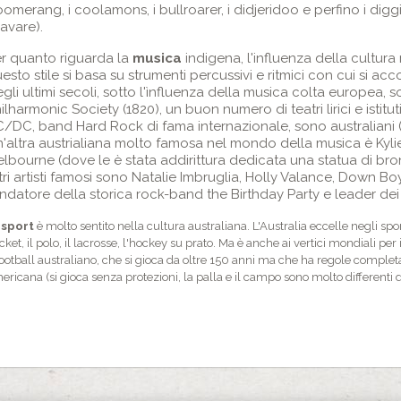
omerang, i coolamons, i bullroarer, i didjeridoo e perfino i digg
avare).
r quanto riguarda la
musica
indigena, l'influenza della cultura
esto stile si basa su strumenti percussivi e ritmici con cui si a
gli ultimi secoli, sotto l'ìnfluenza della musica colta europea, 
ilharmonic Society (1820), un buon numero di teatri lirici e istitu
/DC, band Hard Rock di fama internazionale, sono australiani (
'altra austrialiana molto famosa nel mondo della musica è Kylie
lbourne (dove le è stata addirittura dedicata una statua di bron
tri artisti famosi sono Natalie Imbruglia, Holly Valance, Down 
ndatore della storica rock-band the Birthday Party e leader de
o
sport
è molto sentito nella cultura australiana. L'Australia eccelle negli sport
icket, il polo, il lacrosse, l'hockey su prato. Ma è anche ai vertici mondiali per i
 football australiano, che si gioca da oltre 150 anni ma che ha regole compl
ericana (si gioca senza protezioni, la palla e il campo sono molto differenti d