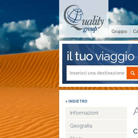
Gruppo
Ca
il tuo
viaggio
< INDIETRO
A
Informazioni
Geografia
C