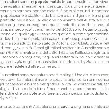
i australiani sono un
popolo multietnico
, in Australia non viv
che asiatici, americani e africani. La lingua ufficiale è l'inglese
ascuna minoranza, nonchè dialetti, è possibile quindi incontrare
 popolazione è costituita da bianchi e da indigeni, vi è una pre
prattutto nelle isole. La religione dominante dell`Australia è que
ella anglicana, cui seguono quella metodista, presbiteriana, lute
straliani, secondo il censimento del 2006, sono il quarto grupp
rsone, dei quali 199.124 sono emigrati della prima generazione)
landesi. L'italiano è parlato in casa da 316.900 persone. Gli italo
ttà, ma soprattutto nello stato di Victoria, con 82.851 unità, e n
d, con 55.172 unità. Ormai gli italiani residenti in Australia sono 
ali 176.536 arrivati prima del 1980. Infatti, se l'afflusso degli i
l secondo dopoguerra, dagli anni settanta in poi calò drastica
ligioso il 79% degli Italo-australiani è cattolico, il 3,2% si dichia
pure è fedele ad altre confessioni.
i australiani sono per natura aperti e allegri. Una delle loro espre
ivertitevi!). La natura, il mare, lo sport, la birra (sono i primi co
ni occasione è buona per godersi la vita. Se verrete invitati,
ttiglia di vino o della birra. È bene anche sapere che molti ris
le a dire che qui potete portare la vostra personale bottiglia d
 $3 o $4 ).
n si può parlare in Australia di una
cucina
originaria o nativa d