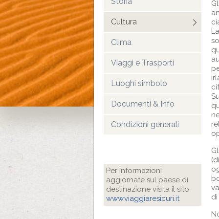
Storia
Gl
an
Cultura
ci
La
so
Clima
qu
au
Viaggi e Trasporti
pe
ir
Luoghi simbolo
ci
Su
Documenti & Info
qu
ne
re
Condizioni generali
op
Gl
(d
og
Per informazioni
bo
aggiornate sul paese di
va
destinazione visita il sito
di
www.viaggiaresicuri.it
No