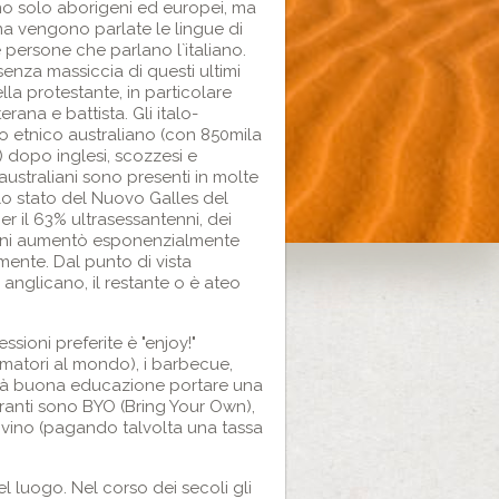
ono solo aborigeni ed europei, ma
, ma vengono parlate le lingue di
 persone che parlano l`italiano.
senza massiccia di questi ultimi
lla protestante, in particolare
rana e battista. Gli italo-
o etnico australiano (con 850mila
 dopo inglesi, scozzesi e
-australiani sono presenti in molte
ello stato del Nuovo Galles del
per il 63% ultrasessantenni, dei
taliani aumentò esponenzialmente
mente. Dal punto di vista
ra anglicano, il restante o è ateo
ssioni preferite è "enjoy!"
nsumatori al mondo), i barbecue,
 sarà buona educazione portare una
toranti sono BYO (Bring Your Own),
i vino (pagando talvolta una tassa
el luogo. Nel corso dei secoli gli