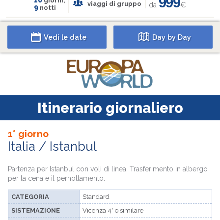
999
giorni,
viaggi di gruppo
da
€
9
notti
Vedi le date
Day by Day
Itinerario giornaliero
1° giorno
Italia / Istanbul
Partenza per Istanbul con voli di linea. Trasferimento in albergo
per la cena e il pernottamento.
CATEGORIA
Standard
SISTEMAZIONE
Vicenza 4* o similare