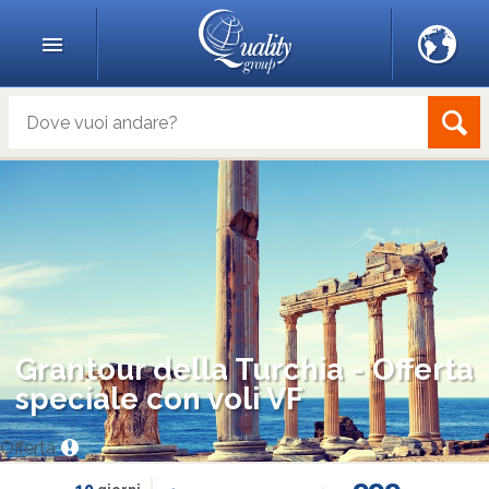
Grantour della Turchia - Offerta
speciale con voli VF
Offerta
10