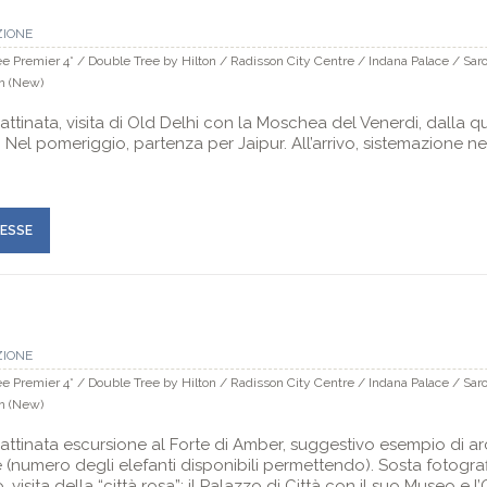
ZIONE
 Premier 4* / Double Tree by Hilton / Radisson City Centre / Indana Palace / Sar
nn (New)
ttinata, visita di Old Delhi con la Moschea del Venerdi, dalla 
Nel pomeriggio, partenza per Jaipur. All’arrivo, sistemazione ne
RESSE
ZIONE
 Premier 4* / Double Tree by Hilton / Radisson City Centre / Indana Palace / Sar
nn (New)
ttinata escursione al Forte di Amber, suggestivo esempio di arch
e (numero degli elefanti disponibili permettendo). Sosta fotogra
 visita della “città rosa”: il Palazzo di Città con il suo Museo e