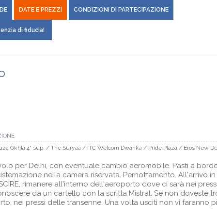
DE
DATE E PREZZI
CONDIZIONI DI PARTECIPAZIONE
enzia di fiducia!
ro
ZIONE
aza Okhla 4* sup. / The Suryaa / ITC Welcom Dwarika / Pride Plaza / Eros New De
 volo per Delhi, con eventuale cambio aeromobile. Pasti a bordo. 
sistemazione nella camera riservata. Pernottamento. All'arrivo in
CIRE, rimanere all'interno dell'aeroporto dove ci sarà nei press
conoscere da un cartello con la scritta Mistral. Se non doveste t
to, nei pressi delle transenne. Una volta usciti non vi faranno pi