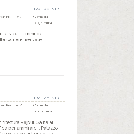
TRATTAMENTO
ovar Premier /
Come da
programma
quale si può ammirare
lle camere riservate.
TRATTAMENTO
ovar Premier /
Come da
programma
itettura Rajput. Salita al
fica per ammirare il Palazzo
 l’Osservatorio astronomico.