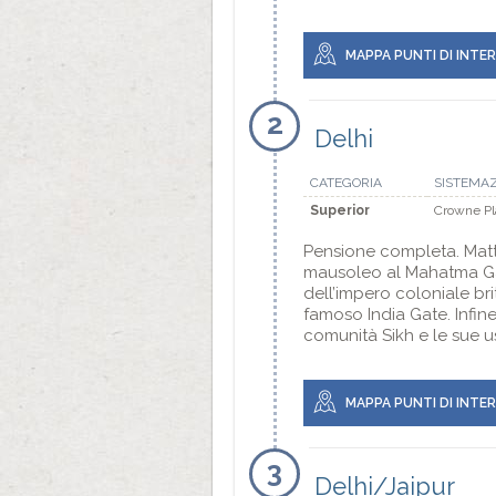
MAPPA PUNTI DI INTE
2
Delhi
CATEGORIA
SISTEMA
Superior
Crowne Pl
Pensione completa. Matti
mausoleo al Mahatma Gand
dell’impero coloniale br
famoso India Gate. Infin
comunità Sikh e le sue 
MAPPA PUNTI DI INTE
3
Delhi/Jaipur