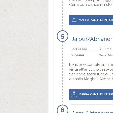
Cena con danze in risto
MAPPA PUNTI DI INTE
5
Jaipur/Abhaneri
CATEGORIA
SISTEMA
Superior
Grand Mer
Pensione completa. In mat
visita all'antico pozzo-p
Seconda sosta lungo il tr
dinastia Moghul, Akbar. 
MAPPA PUNTI DI INTE
6