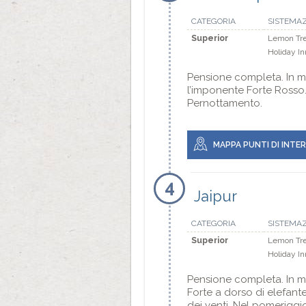
CATEGORIA
SISTEMA
Superior
Lemon Tree
Holiday I
Pensione completa. In ma
l’imponente Forte Rosso. 
Pernottamento.
MAPPA PUNTI DI INTE
4
Jaipur
CATEGORIA
SISTEMA
Superior
Lemon Tree
Holiday I
Pensione completa. In ma
Forte a dorso di elefant
dei venti. Nel pomeriggio,