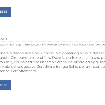
RESSE
ZIONE
aza Okhla 4* sup. / The Suryaa / ITC Welcom Dwarika / Pride Plaza / Eros New De
nata a disposizione per il riposo. Nel pomeriggio, visita del 
hi. Giro panoramico di New Delhi, la parte della città che por
itannico, coi palazzi che un tempo erano dei Vicerè ed oggi son
e, visita del suggestivo Gurudwara Bangla Sahib per un incontro 
usanze. Pernottamento.
RESSE