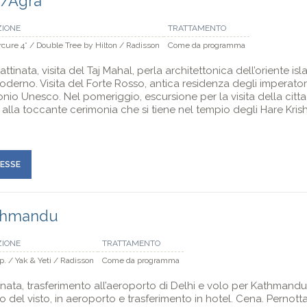
n/Agra
ZIONE
TRATTAMENTO
cure 4* / Double Tree by Hilton / Radisson
Come da programma
tinata, visita del Taj Mahal, perla architettonica dell’oriente is
erno. Visita del Forte Rosso, antica residenza degli imperator
o Unesco. Nel pomeriggio, escursione per la visita della citta
e alla toccante cerimonia che si tiene nel tempio degli Hare Kris
RESSE
thmandu
ZIONE
TRATTAMENTO
up. / Yak & Yeti / Radisson
Come da programma
inata, trasferimento all’aeroporto di Delhi e volo per Kathman
o del visto, in aeroporto e trasferimento in hotel. Cena. Pernot