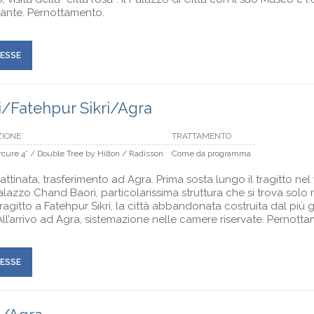
rante. Pernottamento.
RESSE
/Fatehpur Sikri/Agra
ZIONE
TRATTAMENTO
cure 4* / Double Tree by Hilton / Radisson
Come da programma
tinata, trasferimento ad Agra. Prima sosta lungo il tragitto nel 
alazzo Chand Baori, particolarissima struttura che si trova solo n
agitto a Fatehpur Sikri, la città abbandonata costruita dal più 
All’arrivo ad Agra, sistemazione nelle camere riservate. Pernott
RESSE