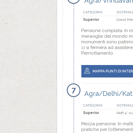
Agra/Vrindava
CATEGORIA
SISTEMA
Superior
Grand Mer
Pensione completa. In mat
meraviglie del mondo mod
monumenti sono patrimoni
ci si fermerà ad assister
Pernottamento.
MAPPA PUNTI DI INTE
7
Agra/Delhi/Ka
CATEGORIA
SISTEMA
Superior
Aloft 4* s
Mezza pensione. In matt
pratiche per l’otteniment