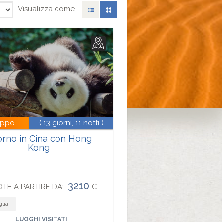
Visualizza come
uppo
( 13 giorni, 11 notti )
orno in Cina con Hong
Kong
3210
TE A PARTIRE DA:
€
gi di nozze
LUOGHI VISITATI