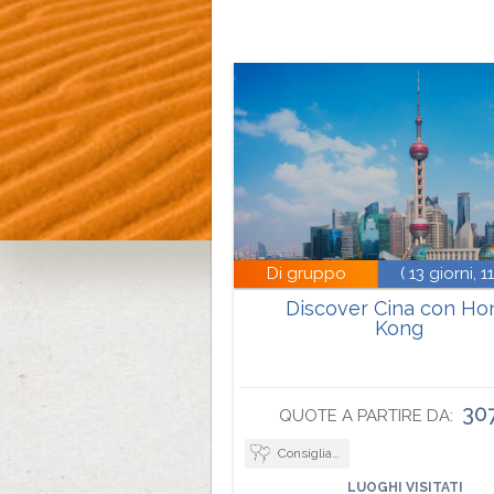
Di gruppo
( 13 giorni, 11
Discover Cina con Ho
Kong
30
QUOTE A PARTIRE DA:
Consigliato per viaggi di nozze
LUOGHI VISITATI