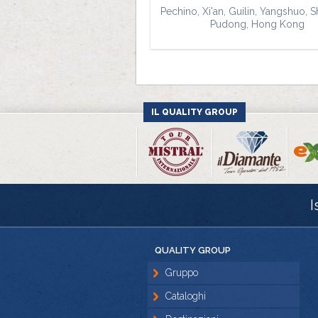
Pechino, Xi'an, Guilin, Yangshuo, S
Pudong, Hong Kong
IL QUALITY GROUP
I
QUALITY GROUP
Gruppo
Cataloghi