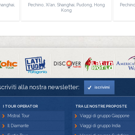
hanghai,
Pechino, Xi'an, Shanghai, Pudong, Hong
Pechino
Kong
scriviti alla nostra newsletter:
iscrivimi
I TOUR OPERATOR
TRA LE NOSTRE PROPOSTE
Mistral Tour
Viaggi di gruppo Giappone
Il Diamante
Viaggi di gruppo India