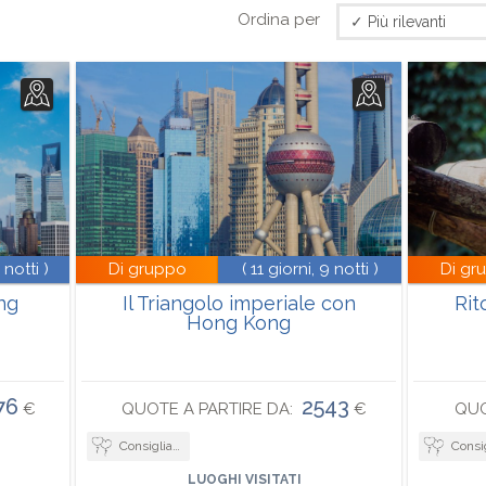
Ordina per
 notti )
Di gruppo
( 11 giorni, 9 notti )
Di gr
ng
Il Triangolo imperiale con
Rit
Hong Kong
76
2543
€
QUOTE A PARTIRE DA:
€
QUO
Consigliato per viaggi di nozze
Consigliato per viag
LUOGHI VISITATI