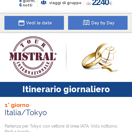
2240
8
giorni,
viaggi di gruppo
da
€
6
notti
Vedi le date
Day by Day
Itinerario giornaliero
1° giorno
Italia/Tokyo
Partenza per Tokyo con vettore di linea IATA. Volo notturno.
Pasti a bordo.