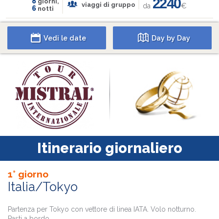
2240
8
giorni,
viaggi di gruppo
da
€
6
notti
Vedi le date
Day by Day
Itinerario giornaliero
1° giorno
Italia/Tokyo
Partenza per Tokyo con vettore di linea IATA. Volo notturno.
Pasti a bordo.