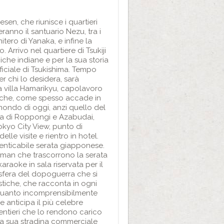
sen, che riunisce i quartieri
eranno il santuario Nezu, tra i
mitero di Yanaka, e infine la
Arrivo nel quartiere di Tsukiji
iche indiane e per la sua storia
ficiale di Tsukishima. Tempo
er chi lo desidera, sarà
la villa Hamarikyu, capolavoro
o che, come spesso accade in
ondo di oggi, anzi quello del
zona di Roppongi e Azabudai,
okyo City View, punto di
lle visite e rientro in hotel.
enticabile serata giapponese.
ryman che trascorrono la serata
araoke in sala riservata per il
mosfera del dopoguerra che si
stiche, che racconta in ogni
e quanto incomprensibilmente
he anticipa il più celebre
sentieri che lo rendono carico
 la sua stradina commerciale