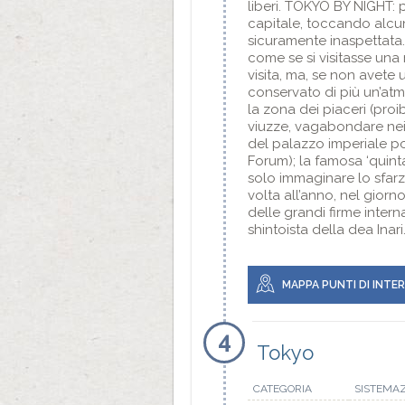
liberi. TOKYO BY NIGHT: 
capitale, toccando alcun
sicuramente inaspettata.
come se si visitasse una 
visita, ma, se non avete
conservato di più un’atm
la zona dei piaceri (pro
viuzze, vagabondare nei 
del palazzo imperiale po
Forum); la famosa ‘quint
solo immaginare lo sfarzo
volta all’anno, nel gior
delle grandi firme interna
shintoista della dea Inari
MAPPA PUNTI DI INTE
4
Tokyo
CATEGORIA
SISTEMA