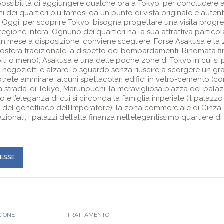
possibilità di aggiungere qualche ora a Tokyo, per concludere al
i dei quartieri più famosi da un punto di vista originale e aute
 Oggi, per scoprire Tokyo, bisogna progettare una visita progres
regione intera. Ognuno dei quartieri ha la sua attrattiva partico
 un mese a disposizione, conviene scegliere. Forse Asakusa è la
osfera tradizionale, a dispetto dei bombardamenti. Rinomata fin
ibiti o meno), Asakusa è una delle poche zone di Tokyo in cui si
negozietti e alzare lo sguardo senza riuscire a scorgere un gra
trete ammirare: alcuni spettacolari edifici in vetro-cemento (co
a strada’ di Tokyo, Marunouchi; la meravigliosa piazza del palaz
 e l’eleganza di cui si circonda la famiglia imperiale (il palazzo 
no del genetliaco dell’Imperatore); la zona commerciale di Gin
zionali; i palazzi dell’alta finanza nell’elegantissimo quartiere d
.
RESSE
ZIONE
TRATTAMENTO