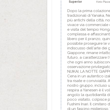
Superior
Keio Plaza
Dopo la prima colazione i
tradizionali di Yanaka, Ne
più antichi della città, n
vivace via commerciale di
e visita del tempio Honga
complessa e affascinante.
libero per il pranzo, qui
possibile proseguire le 
indiscusso dell'arte de
Giappone, rimane intatt
futuro, a caratterizzare 
che ogni anno subiscono 
osservazione privilegiato
NIJIKAI, LA NOTTE GIAPP
Cena in un autentico iza
tra risate e convivialità
nostro gruppo, incluso un
respira a Yanesen è il v
angolo la quotidianità d
poco visitato, colpisce pe
Fushimi Inari. Il cimiter
di un fascino misterioso