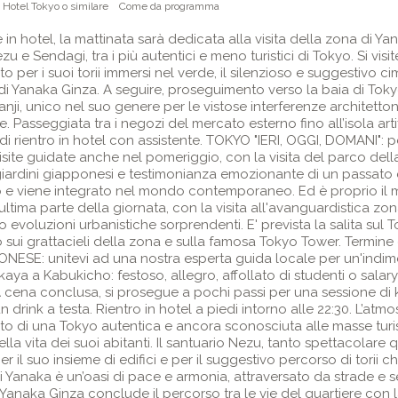
 Hotel Tokyo o similare
Come da programma
n hotel, la mattinata sarà dedicata alla visita della zona di Yane
zu e Sendagi, tra i più autentici e meno turistici di Tokyo. Si visit
oto per i suoi torii immersi nel verde, il silenzioso e suggestivo ci
 Yanaka Ginza. A seguire, proseguimento verso la baia di Tokyo. 
nji, unico nel suo genere per le vistose interferenze architetton
 Passeggiata tra i negozi del mercato esterno fino all’isola arti
ndi rientro in hotel con assistente. TOKYO "IERI, OGGI, DOMANI": p
visite guidate anche nel pomeriggio, con la visita del parco del
i giardini giapponesi e testimonianza emozionante di un passat
o e viene integrato nel mondo contemporaneo. Ed è proprio il m
l'ultima parte della giornata, con la visita all'avanguardistica 
evoluzioni urbanistiche sorprendenti. E' prevista la salita sul T
 sui grattacieli della zona e sulla famosa Tokyo Tower. Termine de
ONESE: unitevi ad una nostra esperta guida locale per un'indim
kaya a Kabukicho: festoso, allegro, affollato di studenti o sala
. A cena conclusa, si prosegue a pochi passi per una sessione di k
 drink a testa. Rientro in hotel a piedi intorno alle 22:30. L’at
olto di una Tokyo autentica e ancora sconosciuta alle masse turi
ella vita dei suoi abitanti. Il santuario Nezu, tanto spettacolar
r il suo insieme di edifici e per il suggestivo percorso di torii c
o di Yanaka è un’oasi di pace e armonia, attraversato da strade e 
. Yanaka Ginza conclude il percorso tra le vie del quartiere con