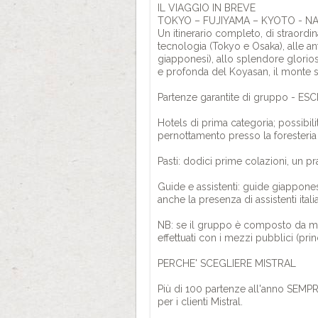
IL VIAGGIO IN BREVE
TOKYO – FUJIYAMA – KYOTO - N
Un itinerario completo, di straordin
tecnologia (Tokyo e Osaka), alle ant
giapponesi), allo splendore glorios
e profonda del Koyasan, il monte
Partenze garantite di gruppo - E
Hotels di prima categoria; possibi
pernottamento presso la foresteria
Pasti: dodici prime colazioni, un p
Guide e assistenti: guide giapponesi
anche la presenza di assistenti ital
NB: se il gruppo è composto da meno
effettuati con i mezzi pubblici (pr
PERCHE' SCEGLIERE MISTRAL
Più di 100 partenze all'anno SEMPRE
per i clienti Mistral.