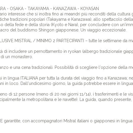
ARA - OSAKA - TAKAYAMA - KANAZAWA - KOYASAN
ario interesse che si inoltra fino ai meandri più reconditi della cultur
iche tradizioni popolari (Takayama e Kanazawa), allo spettacolo della n
o della fede e della storia (Kyoto e Nara), per concludere con un'immer
 sacro del buddismo Shingon giapponese. Un viaggio eccezionale.
SCLUSIVE MISTRAL / MINIMO 2 PARTECIPANTI – tutte le settimane da m
lità di includere un pernottamento in ryokan (albergo tradizionale gi
 di un monastero.
ranzo e una cena tradizionali. Possibilità di scegliere l'opzione della
 in lingua ITALIANA per tutta la durata del viaggio fino a Kanazawa; nel
iani in loco. Dall'undicesimo giorno, la guida potrebbe essere in lingua
 di 12 persone (meno di 20 nei giorni 11/14), i trasferimenti e le visit
incipalmente la metropolitana e le navette). La guida, quando presente,
 garantite, con accompagnatori Mistral italiani o giapponesi in lingua