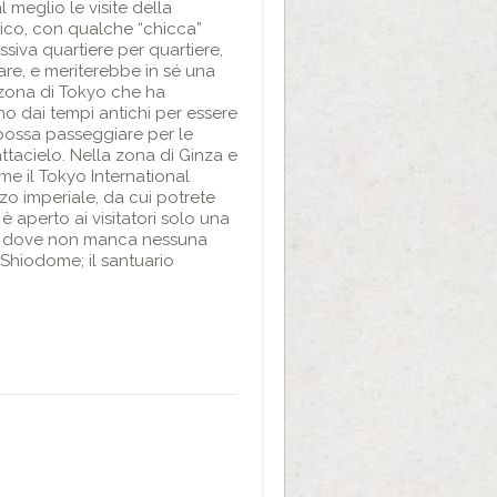
 meglio le visite della
ntico, con qualche “chicca”
siva quartiere per quartiere,
lare, e meriterebbe in sé una
 zona di Tokyo che ha
o dai tempi antichi per essere
 possa passeggiare per le
ttacielo. Nella zona di Ginza e
me il Tokyo International
zo imperiale, da cui potrete
è aperto ai visitatori solo una
za, dove non manca nessuna
i Shiodome; il santuario