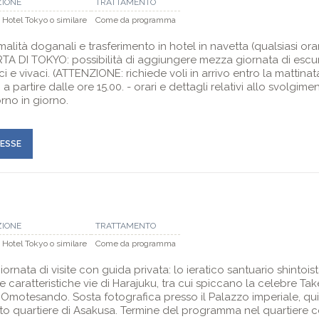
ZIONE
TRATTAMENTO
 Hotel Tokyo o similare
Come da programma
rmalità doganali e trasferimento in hotel in navetta (qualsiasi or
RTA DI TOKYO: possibilità di aggiungere mezza giornata di escu
ici e vivaci. (ATTENZIONE: richiede voli in arrivo entro la mattina
a partire dalle ore 15.00. - orari e dettagli relativi allo svolgim
rno in giorno.
RESSE
ZIONE
TRATTAMENTO
 Hotel Tokyo o similare
Come da programma
ornata di visite con guida privata: lo ieratico santuario shintoist
 caratteristiche vie di Harajuku, tra cui spiccano la celebre Tak
 Omotesando. Sosta fotografica presso il Palazzo imperiale, qu
to quartiere di Asakusa. Termine del programma nel quartiere c