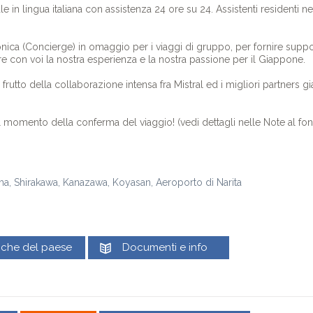
 in lingua italiana con assistenza 24 ore su 24. Assistenti residenti nel
efonica (Concierge) in omaggio per i viaggi di gruppo, per fornire supp
 con voi la nostra esperienza e la nostra passione per il Giappone.
 il frutto della collaborazione intensa fra Mistral ed i migliori partners
momento della conferma del viaggio! (vedi dettagli nelle Note al fon
ma, Shirakawa, Kanazawa, Koyasan, Aeroporto di Narita
tiche del paese
Documenti e info