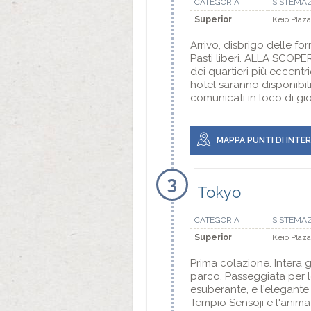
CATEGORIA
SISTEMA
Superior
Keio Plaza
Arrivo, disbrigo delle fo
Pasti liberi. ALLA SCOPE
dei quartieri più eccentr
hotel saranno disponibili 
comunicati in loco di gio
MAPPA PUNTI DI INTE
3
Tokyo
CATEGORIA
SISTEMA
Superior
Keio Plaza
Prima colazione. Intera gi
parco. Passeggiata per le
esuberante, e l'elegante
Tempio Sensoji e l'anima