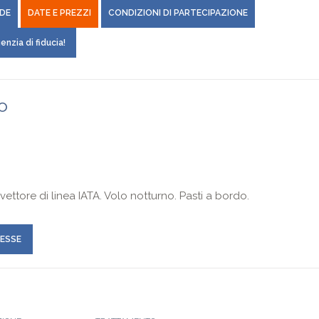
DE
DATE E PREZZI
CONDIZIONI DI PARTECIPAZIONE
enzia di fiducia!
ro
ettore di linea IATA. Volo notturno. Pasti a bordo.
RESSE