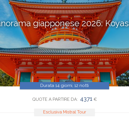
norama giapponese 2026: Koya
Durata 14 giorni, 12 notti
4371
QUOTE A PARTIRE DA:
€
Esclusiva Mistral Tour