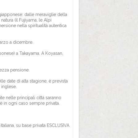
a giapponese: dalle meraviglie della
atura (il Fujiyama, le Alpi
sione nella spiritualità autentica
arzo a dicembre.
apponese) a Takayama. A Koyasan,
 mezza pensione.
le date di alta stagione, è prevista
 inglese.
e nelle principali città saranno
 è in ogni caso sempre privata.
 italiana, su base privata ESCLUSIVA