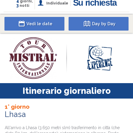
Su richiesta
4
giorni,
Individuale
3
notti
Vedi le date
Day by Day
Itinerario giornaliero
1° giorno
Lhasa
All'arrivo a Lhasa (3.650 metri slm) trasferimento in città (che