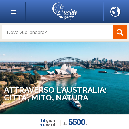
ATTRAVERSO L'AUSTRALIA:
CITTA', MITO, NATURA
5500
14
giorni,
da
€
11
notti