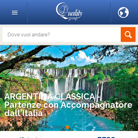
ARGENTINA CLASSICA -
Partenze con Accompagnatore
dall'Italia
Esclusiva Latitud Patagonia