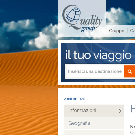
Gruppo
Ca
il tuo
viaggio
< INDIETRO
Informazioni
Geografia
N
Ci