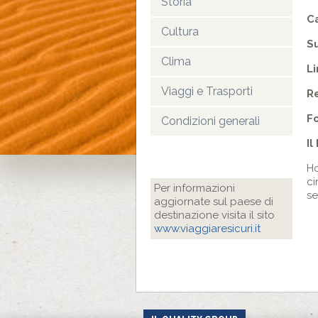
Storia
C
Cultura
Su
Clima
L
Viaggi e Trasporti
Re
F
Condizioni generali
Il
Ho
ci
Per informazioni
se
aggiornate sul paese di
destinazione visita il sito
www.viaggiaresicuri.it