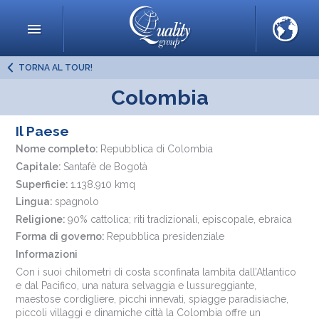
TORNA AL TOUR!
Colombia
Il Paese
Nome completo:
Repubblica di Colombia
Capitale:
Santafè de Bogotà
Superficie:
1.138.910 kmq
Lingua:
spagnolo
Religione:
90% cattolica; riti tradizionali, episcopale, ebraica
Forma di governo:
Repubblica presidenziale
Informazioni
Con i suoi chilometri di costa sconfinata lambita dall’Atlantico
e dal Pacifico, una natura selvaggia e lussureggiante,
maestose cordigliere, picchi innevati, spiagge paradisiache,
piccoli villaggi e dinamiche città la Colombia offre un